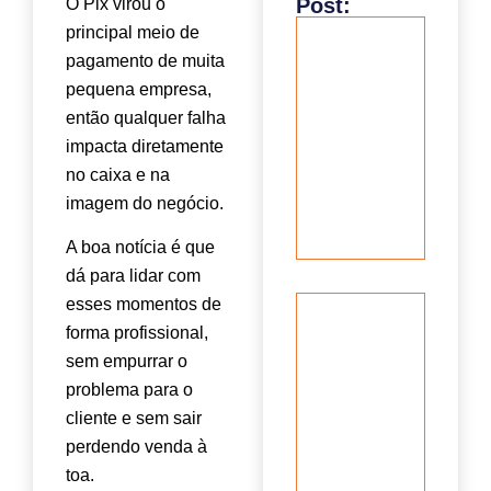
Post:
O Pix virou o
principal meio de
Novo
recurs
pagamento de muita
do
pequena empresa,
Instag
então qualquer falha
em 202
como 
impacta diretamente
“Your
no caixa e na
Algorit
muda 
imagem do negócio.
jogo d
Reels
A boa notícia é que
dá para lidar com
esses momentos de
Métric
de
forma profissional,
market
sem empurrar o
que
problema para o
realme
import
cliente e sem sair
para
perdendo venda à
donos 
toa.
peque