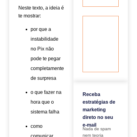
negóci
Neste texto, a ideia é
te mostrar:
Atuali
de
por que a
conteú
útil do
instabilidade
Googl
no Pix não
dezem
de 202
pode te pegar
que m
no SE
completamente
de surpresa
o que fazer na
Receba
estratégias de
hora que o
marketing
sistema falha
direto no seu
e-mail
como
Nada de spam
nem teoria
comunicar